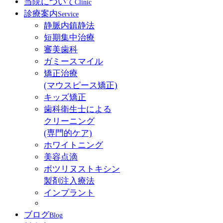
当院について
Clinic
診療案内
Service
静脈内鎮静法
短期集中治療
審美歯科
ガミースマイル
矯正治療
(マウスピース矯正)
キッズ矯正
歯科衛生士による
クリーニング
(専門的ケア)
ホワイトニング
美容点滴
ボツリヌストキシン
製剤注入療法
インプラント
ブログ
Blog