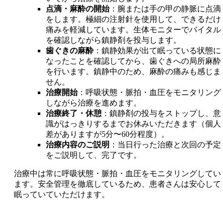
点滴・麻酔の開始
：腕または手の甲の静脈に点滴
をします。極細の注射針を使用して、できるだけ
痛みを軽減しています。生体モニターでバイタル
を確認しながら鎮静剤を投与します。
歯ぐきの麻酔
：鎮静効果が出て眠っている状態に
なったことを確認してから、歯ぐきへの局所麻酔
を行います。鎮静中のため、麻酔の痛みも感じま
せん。
治療開始
：呼吸状態・脈拍・血圧をモニタリング
しながら治療を進めます。
治療終了・休憩
：鎮静剤の投与をストップし、意
識がはっきりするまでお休みいただきます（個人
差がありますが5分〜60分程度）。
治療内容のご説明
：当日行った治療と次回の予定
をご説明して、完了です。
治療中は常に呼吸状態・脈拍・血圧をモニタリングしてい
ます。安全管理を徹底しているため、患者さんは安心して
眠っていていただけます。