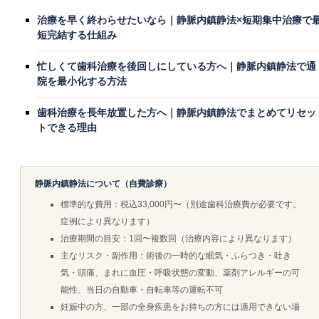
治療を早く終わらせたいなら｜静脈内鎮静法×短期集中治療で
短完結する仕組み
忙しくて歯科治療を後回しにしている方へ｜静脈内鎮静法で通
院を最小化する方法
歯科治療を長年放置した方へ｜静脈内鎮静法でまとめてリセッ
トできる理由
静脈内鎮静法について（自費診療）
標準的な費用：税込33,000円〜（別途歯科治療費が必要です。
症例により異なります）
治療期間の目安：1回〜複数回（治療内容により異なります）
主なリスク・副作用：術後の一時的な眠気・ふらつき・吐き
気・頭痛、まれに血圧・呼吸状態の変動、薬剤アレルギーの可
能性、当日の自動車・自転車等の運転不可
妊娠中の方、一部の全身疾患をお持ちの方には適用できない場