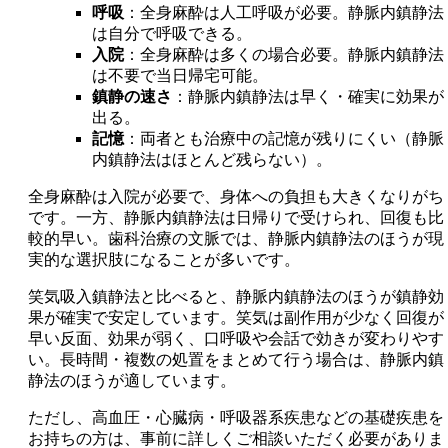
呼吸
：全身麻酔は人工呼吸が必要。静脈内鎮静法
は自分で呼吸できる。
入院
：全身麻酔は多くの場合必要。静脈内鎮静法
は不要で当日帰宅可能。
鎮静の速さ
：静脈内鎮静法は早く・確実に効果が
出る。
記憶
：両者とも治療中の記憶が残りにくい（静脈
内鎮静法はほとんど残らない）。
全身麻酔は入院が必要で、身体への負担も大きくなりがち
です。一方、静脈内鎮静法は日帰りで受けられ、回復も比
較的早い。歯科治療の文脈では、静脈内鎮静法のほうが現
実的な選択肢になることが多いです。
笑気吸入鎮静法と比べると、静脈内鎮静法のほうが鎮静効
果が確実で安定しています。笑気は副作用が少なく回復が
早い反面、効果が弱く、口呼吸や会話で効きが変わりやす
い。長時間・複数の処置をまとめて行う場合は、静脈内鎮
静法のほうが適しています。
ただし、高血圧・心臓病・呼吸器系疾患などの基礎疾患を
お持ちの方は、事前に詳しくご相談いただく必要がありま