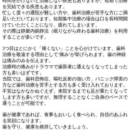
時間をかけないと治癒しない疾患もありますが、短期で治療
を完結できる疾患もあります。
忙しく度々の通院が難しい方や、歯科治療が苦手な方にご満
足いただいております。短期集中治療の場合は口を長時間開
けていただくことになり、疲れてしまいます。
その際は静脈内鎮静法（眠りながら終わる歯科治療）を利用
することが多いです。
3つ目はとにかく「
痛くない
」ことを心がけています。歯科
治療を敬遠する理由として‘痛み’が挙げられます。歯の神経
は痛みのみを伝えます。
治療時の痛みがトラウマで歯医者に通えなくなってしまった
方も多いはずです。
当院では、歯科恐怖症、嘔吐反射の強い方、パニック障害の
方など歯科治療を苦手とする方も多く受け入れております。
不安はなかなかぬぐえず、来院するまでも足が重たくなって
します方も多いですが、無理することなくご自身のペースで
通うことが可能です。
歯が健康であれば、食事もおいしく食べられ、自信のあふれ
る笑顔になります。
歯を守り、健康を維持していきましょう。