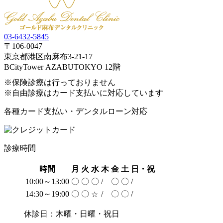
03-6432-5845
〒106-0047
東京都港区南麻布3-21-17
BCityTower AZABUTOKYO 12階
※保険診療は行っておりません
※自由診療はカード支払いに対応しています
各種カード支払い・デンタルローン対応
診療時間
時間
月
火
水
木
金
土
日・祝
10:00～13:00
〇
〇
〇
/
〇
〇
/
14:30～19:00
〇
〇
/
〇
〇
/
☆
休診日：木曜・日曜・祝日