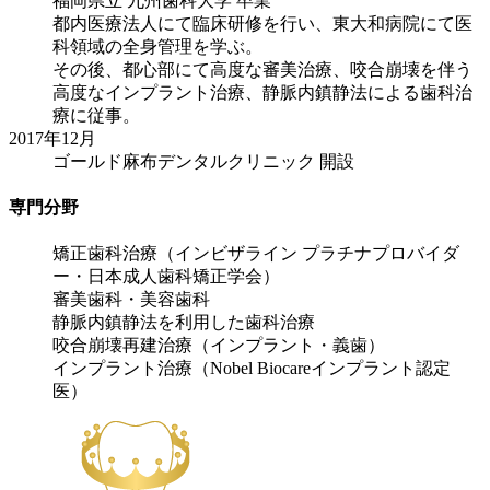
福岡県立 九州歯科大学 卒業
都内医療法人にて臨床研修を行い、東大和病院にて医
科領域の全身管理を学ぶ。
その後、都心部にて高度な審美治療、咬合崩壊を伴う
高度なインプラント治療、静脈内鎮静法による歯科治
療に従事。
2017年12月
ゴールド麻布デンタルクリニック 開設
専門分野
矯正歯科治療（インビザライン プラチナプロバイダ
ー・日本成人歯科矯正学会）
審美歯科・美容歯科
静脈内鎮静法を利用した歯科治療
咬合崩壊再建治療（インプラント・義歯）
インプラント治療（Nobel Biocareインプラント認定
医）