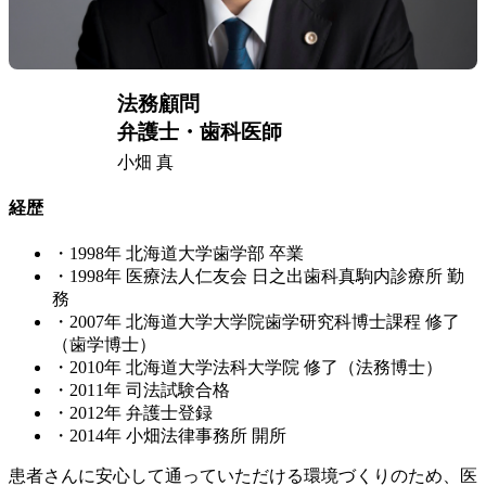
法務顧問
弁護士・歯科医師
小畑 真
経歴
・1998年 北海道大学歯学部 卒業
・1998年 医療法人仁友会 日之出歯科真駒内診療所 勤
務
・2007年 北海道大学大学院歯学研究科博士課程 修了
（歯学博士）
・2010年 北海道大学法科大学院 修了（法務博士）
・2011年 司法試験合格
・2012年 弁護士登録
・2014年 小畑法律事務所 開所
患者さんに安心して通っていただける環境づくりのため、医