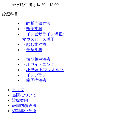
☆水曜午後は14:30～18:00
診療科目
・
静脈内鎮静法
・
審美歯科
・
インビザライン矯正/
マウスピース矯正
・
むし歯治療
・
予防歯科
・
短期集中治療
・
ホワイトニング
・
小児矯正/プレオルソ
・
インプラント
・
歯周病治療
トップ
当院について
診療案内
静脈内鎮静法
短期集中治療