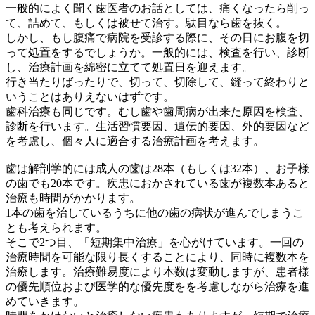
一般的によく聞く歯医者のお話としては、痛くなったら削っ
て、詰めて、もしくは被せて治す。駄目なら歯を抜く。
しかし、もし腹痛で病院を受診する際に、その日にお腹を切
って処置をするでしょうか。一般的には、検査を行い、診断
し、治療計画を綿密に立てて処置日を迎えます。
行き当たりばったりで、切って、切除して、縫って終わりと
いうことはありえないはずです。
歯科治療も同じです。むし歯や歯周病が出来た原因を検査、
診断を行います。生活習慣要因、遺伝的要因、外的要因など
を考慮し、個々人に適合する治療計画を考えます。
歯は解剖学的には成人の歯は28本（もしくは32本）、お子様
の歯でも20本です。疾患におかされている歯が複数本あると
治療も時間がかかります。
1本の歯を治しているうちに他の歯の病状が進んでしまうこ
とも考えられます。
そこで2つ目、「
短期集中治療
」を心がけています。一回の
治療時間を可能な限り長くすることにより、同時に複数本を
治療します。治療難易度により本数は変動しますが、患者様
の優先順位および医学的な優先度をを考慮しながら治療を進
めていきます。