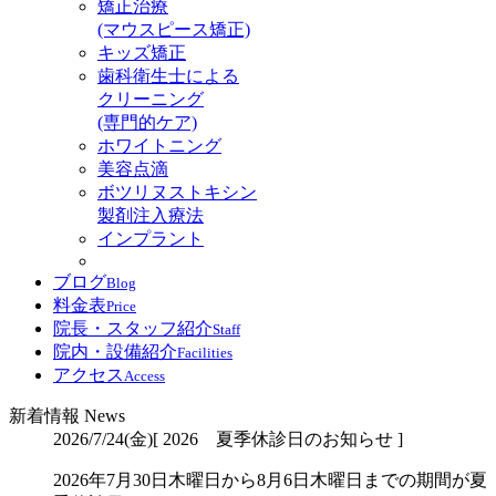
矯正治療
(マウスピース矯正)
キッズ矯正
歯科衛生士による
クリーニング
(専門的ケア)
ホワイトニング
美容点滴
ボツリヌストキシン
製剤注入療法
インプラント
ブログ
Blog
料金表
Price
院長・スタッフ紹介
Staff
院内・設備紹介
Facilities
アクセス
Access
新着情報
News
2026/7/24(金)
[ 2026 夏季休診日のお知らせ ]
2026年7月30日木曜日から8月6日木曜日までの期間が夏