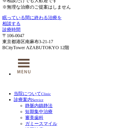
※相談だけでも大歓迎です
※無理な治療のご提案はしません
眠っている間に終わる治療を
相談する
診療時間
〒106-0047
東京都港区南麻布3-21-17
BCityTower AZABUTOKYO 12階
当院について
Clinic
診療案内
Service
静脈内鎮静法
短期集中治療
審美歯科
ガミースマイル