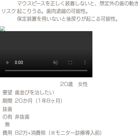
マウスピースを正しく装着しないと、想定外の歯の動
リスク
起こりうる。歯肉退縮の可能性。
保定装置を用いないと後戻りが起こる可能性。
20歳 女性
要望
歯並びを治したい
期間
20か月（1年8ヶ月）
抜歯
の有
非抜歯
無
費用
82万+消費税（※モニター診療導入前）