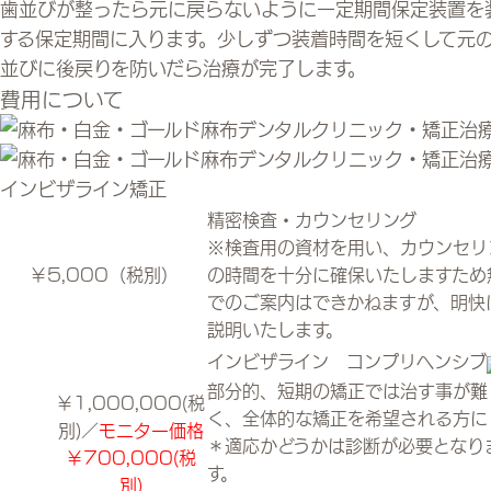
歯並びが整ったら元に戻らないように一定期間保定装置を
する保定期間に入ります。少しずつ装着時間を短くして元
並びに後戻りを防いだら治療が完了します。
費用について
インビザライン矯正
精密検査・カウンセリング
※検査用の資材を用い、カウンセリ
￥5,000（税別）
の時間を十分に確保いたしますため
でのご案内はできかねますが、明快
説明いたします。
インビザライン コンプリヘンシブ
部分的、短期の矯正では治す事が難
￥1,000,000(税
く、全体的な矯正を希望される方に
別)／
モニター価格
＊適応かどうかは診断が必要となり
￥700,000(税
す。
別)