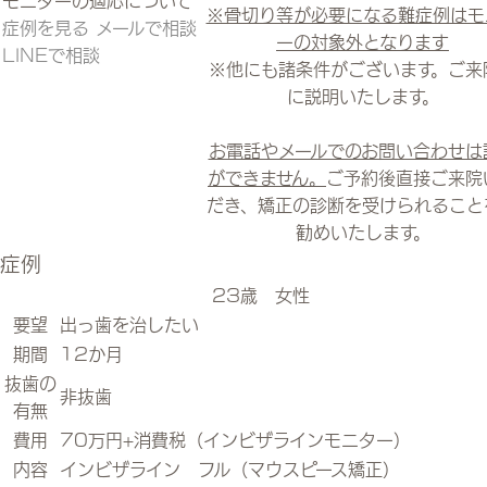
※骨切り等が必要になる難症例はモ
症例を見る
メールで相談
ーの対象外となります
LINEで相談
※他にも諸条件がございます。ご来
に説明いたします。
お電話やメールでのお問い合わせは
ができません。
ご予約後直接ご来院
だき、矯正の診断を受けられること
勧めいたします。
症例
23歳 女性
要望
出っ歯を治したい
期間
12か月
抜歯の
非抜歯
有無
費用
70万円+消費税（インビザラインモニター）
内容
インビザライン フル（マウスピース矯正）