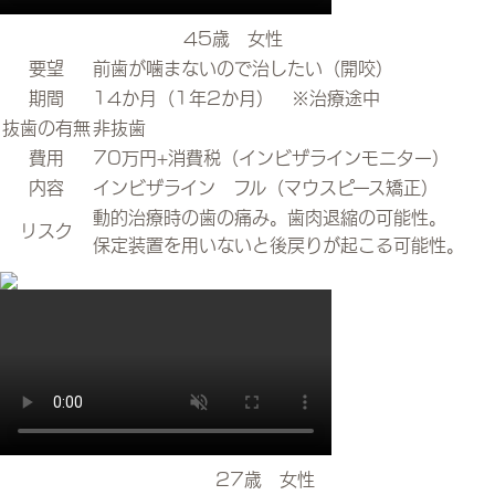
45歳 女性
要望
前歯が噛まないので治したい（開咬）
期間
14か月（1年2か月） ※治療途中
抜歯の有無
非抜歯
費用
70万円+消費税（インビザラインモニター）
内容
インビザライン フル（マウスピース矯正）
動的治療時の歯の痛み。歯肉退縮の可能性。
リスク
保定装置を用いないと後戻りが起こる可能性。
27歳 女性