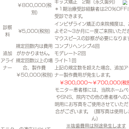
キッズ矯正 2期（永久歯列）
￥800,000(税
＊1期治療受診経験者は20％OFF
別)
受診できます。
インビザライン矯正の来院頻度は、
診察
¥5,000(税別)
よそ2～3か月に一度ご来院いただ
料
マウスピースの診察が必要になりま
規定回数内は費用
コンプリヘンシブ4回
追加
がかかりません。
モデレート2回
アライ
規定回数以上の場
ライト1回
ナー
合、製作費
上記の規定数を超えた場合、追加ア
￥50,000(税別)
ナー製作費用が発生します。
￥300,000～￥700,000(税
モニター患者様には、当院ホームペ
やSNS、院内での他の患者様への
明用にお写真をご使用させていただ
合がございます。（顔写真は使用し
ん）
※抜歯費用は別途発生します
モニターの適応について