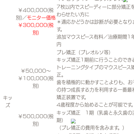
7枚以内でスピーディーに部分矯正
￥400,000(税
わらせたい方に
別)／
モニター価格
＊適応かどうかは診断が必要となり
￥300,000(税
す。
別)
追加マウスピース有料／治療期間1
内
プレ矯正（プレオルソ等）
キッズ矯正1期前に行うことのでき
トレーニングタイプのマウスピース
￥50,000～
正。
￥100,000(税
歯を積極的に動かすことよりも、お
別)
の持つ成長する力を利用する一番最
矯正装置です。
キッ
4歳程度から始めることが可能です
ズ
キッズ矯正 1期（乳歯と永久歯の
￥500,000(税
期）
別)
（プレ矯正の費用を含みます。）