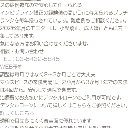
スの症例数
なので安心して任せられる
インビザライン矯正の経験値の高いDrに与えられるプラチ
ランクを毎年授与されています。難症例もご相談ください
2026
年
月
のモニターは、小児矯正、成人矯正ともに若干
集しております。
気になる方はお問い合わせくださいませ。
相談・お問い合わせ
TEL：03-6432-5845
WEB予約
調整は毎月ではなく
2～3か月ごとで大丈夫
マウスピースの来院間隔は、2か月から3か月1年での来院
は4回から。安心して通院できます。
治療費のお支払いにデンタルローンのご利用が可能です。
デンタルローンについて詳しくはこちらをご参照ください
詳しくはこちら
透明で目立ちにくく
審美面に優れています