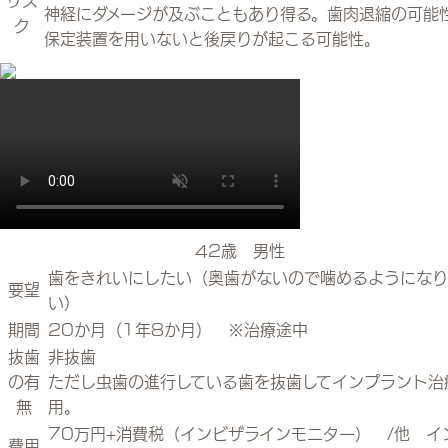
神経にダメージが及ぶこともあり得る。歯肉退縮の可能
ク
保定装置を用いないと後戻りが起こる可能性。
42歳 男性
歯をきれいにしたい（奥歯がないので噛めるようになり
要望
い）
期間
20か月（1年8か月） ※治療途中
抜歯
非抜歯
の有
ただし虫歯の進行している歯を抜歯してインプラント治
無
用。
70万円+消費税（インビザラインモニター） /他 イ
費用