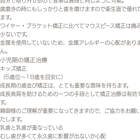
自分で取り外せる
ので食事は普段と同じように可能。
歯磨きの時にもしっかりと歯を磨けますので衛生面で優れ
ます。
ワイヤー・ブラケット矯正に比べてマウスピース矯正は
痛
少ない
です。
金属を使用していないため、
金属アレルギーの心配があり
ん
。
小児期の矯正治療
キッズ矯正
（5歳位～18歳を目安に）
成長期の歯並び矯正は、とても重要な意味を持ちます。
成長発育を助けるための一つの手段として矯正治療は有効
す。
親御様のご理解が重要になってきますので、ご協力をお願
たします。
乳歯と乳歯が重なっている
むし歯が多くて永久歯に影響が出ないか心配