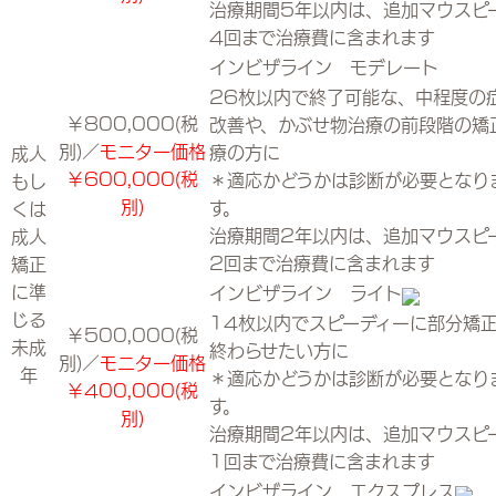
治療期間5年以内は、追加マウスピ
4回まで治療費に含まれます
インビザライン モデレート
26枚以内で終了可能な、中程度の
￥800,000(税
改善や、かぶせ物治療の前段階の矯
別)／
モニター価格
療の方に
成人
￥600,000(税
＊適応かどうかは診断が必要となり
もし
別)
す。
くは
治療期間2年以内は、追加マウスピ
成人
2回まで治療費に含まれます
矯正
に準
インビザライン ライト
じる
14枚以内でスピーディーに部分矯
￥500,000(税
未成
終わらせたい方に
別)／
モニター価格
年
＊適応かどうかは診断が必要となり
￥400,000(税
す。
別)
治療期間2年以内は、追加マウスピ
1回まで治療費に含まれます
インビザライン エクスプレス