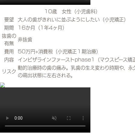
10歳 女性（小児歯科）
要望
大人の歯がきれいに並ぶようにしたい（小児矯正）
期間
16か月（1年4ヶ月）
抜歯の
非抜歯
有無
費用
50万円+消費税（小児矯正１期治療）
内容
インビザラインファーストphase1（マウスピース矯
動的治療時の歯の痛み。乳歯の生え変わり時期や、永
リスク
の萌出状態に左右される。