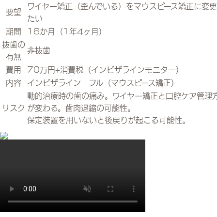
ワイヤー矯正（歪んでいる）をマウスピース矯正に変
要望
たい
期間
16か月（1年4ヶ月）
抜歯の
非抜歯
有無
費用
70万円+消費税（インビザラインモニター）
内容
インビザライン フル（マウスピース矯正）
動的治療時の歯の痛み。ワイヤー矯正と口腔ケア管理
リスク
が変わる。歯肉退縮の可能性。
保定装置を用いないと後戻りが起こる可能性。