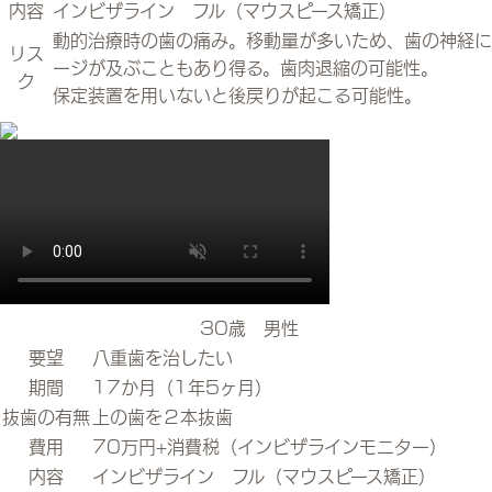
内容
インビザライン フル（マウスピース矯正）
動的治療時の歯の痛み。移動量が多いため、歯の神経に
リス
ージが及ぶこともあり得る。歯肉退縮の可能性。
ク
保定装置を用いないと後戻りが起こる可能性。
30歳 男性
要望
八重歯を治したい
期間
17か月（1年5ヶ月）
抜歯の有無
上の歯を２本抜歯
費用
70万円+消費税（インビザラインモニター）
内容
インビザライン フル（マウスピース矯正）