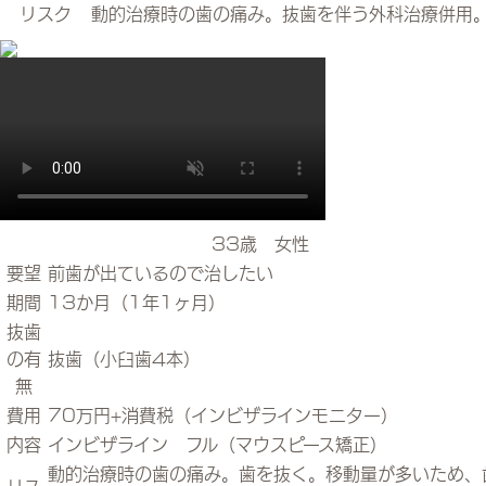
リスク
動的治療時の歯の痛み。抜歯を伴う外科治療併用
33歳 女性
要望
前歯が出ているので治したい
期間
13か月（1年1ヶ月）
抜歯
の有
抜歯（小臼歯4本）
無
費用
70万円+消費税（インビザラインモニター）
内容
インビザライン フル（マウスピース矯正）
動的治療時の歯の痛み。歯を抜く。移動量が多いため、
リス