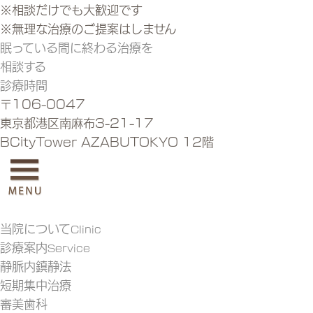
※相談だけでも大歓迎です
※無理な治療のご提案はしません
眠っている間に終わる治療を
相談する
診療時間
〒106-0047
東京都港区南麻布3-21-17
BCityTower AZABUTOKYO 12階
当院について
Clinic
診療案内
Service
静脈内鎮静法
短期集中治療
審美歯科