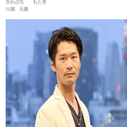
かわぶち もとき
川淵 元貴