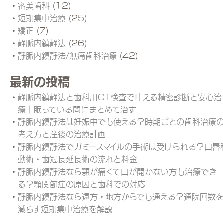
審美歯科
(12)
短期集中治療
(25)
矯正
(7)
静脈内鎮静法
(26)
静脈内鎮静法/無痛歯科治療
(42)
最新の投稿
静脈内鎮静法と歯科用CT検査で叶える精密診断と安心治
療｜眠っている間にまとめて治す
静脈内鎮静法は妊娠中でも使える？時期ごとの歯科治療
考え方と産後の治療計画
静脈内鎮静法でガミースマイルの手術は受けられる？口唇
動術・歯冠長延長術の流れと料金
静脈内鎮静法なら顎が痛くて口が開かない方も治療でき
る？顎関節症の原因と歯科での対応
静脈内鎮静法なら遠方・地方からでも通える？通院回数
減らす短期集中治療を解説