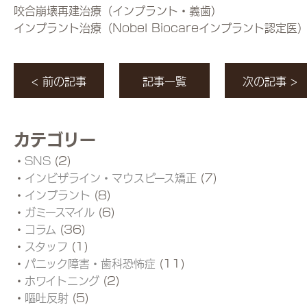
咬合崩壊再建治療（インプラント・義歯）
インプラント治療（Nobel Biocareインプラント認定医
< 前の記事
記事一覧
次の記事 >
カテゴリー
SNS
(2)
インビザライン・マウスピース矯正
(7)
インプラント
(8)
ガミースマイル
(6)
コラム
(36)
スタッフ
(1)
パニック障害・歯科恐怖症
(11)
ホワイトニング
(2)
嘔吐反射
(5)