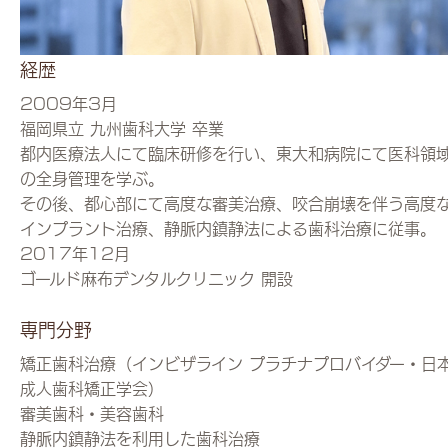
経歴
2009年3月
福岡県立 九州歯科大学 卒業
都内医療法人にて臨床研修を行い、東大和病院にて医科領
の全身管理を学ぶ。
その後、都心部にて高度な審美治療、咬合崩壊を伴う高度
インプラント治療、静脈内鎮静法による歯科治療に従事。
2017年12月
ゴールド麻布デンタルクリニック 開設
専門分野
矯正歯科治療（インビザライン プラチナプロバイダー・日
成人歯科矯正学会）
審美歯科・美容歯科
静脈内鎮静法を利用した歯科治療