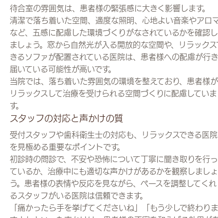
待合室の雰囲気は、患者様の緊張感に大きく影響します。
清潔で落ち着いた空間、適度な照明、心地よい音楽やアロ
など、五感に配慮した環境づくりがなされているかを確認し
ましょう。窓から自然光が入る開放的な空間や、リラックス
きるソファが配置されている医院は、患者様への配慮が行
届いている可能性が高いです。
当院では、落ち着いた雰囲気の環境を整えており、患者様が
リラックスして治療を受けられる空間づくりに配慮していま
す。
スタッフの対応と声かけの質
受付スタッフや歯科衛生士の対応も、リラックスできる医院
を見極める重要なポイントです。
初診時の問診で、不安や恐怖について丁寧に聞き取りを行っ
ているか、治療中にも適切な声かけがあるかを観察しましょ
う。患者様の表情や反応を見ながら、ペースを調整してくれ
るスタッフがいる医院は信頼できます。
「痛かったら手を挙げてくださいね」「もう少しで終わり