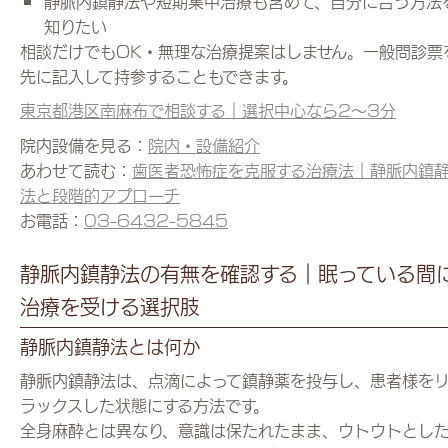
静脈内鎮静法や短期集中治療も含めて、自分に合う方法
知りたい
相談だけでもOK・無理な治療提案はしません。一般問診票
先に記入して持参することもできます。
東京都港区南麻布で相談する｜選択中心なら2〜3分
院内設備を見る：
院内・設備紹介
あわせて読む：
歯医者恐怖症を克服する治療法｜静脈内鎮
法と段階的アプローチ
お電話：
03-6432-5845
静脈内鎮静法の有無を確認する｜眠っている間
治療を受ける選択肢
静脈内鎮静法とは何か
静脈内鎮静法は、点滴によって鎮静薬を投与し、患者様を
ラックスした状態にする方法です。
全身麻酔とは異なり、意識は保たれたまま、ウトウトとし