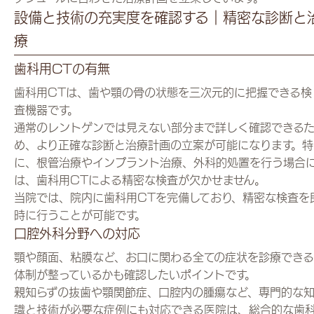
設備と技術の充実度を確認する｜精密な診断と
療
歯科用CTの有無
歯科用CTは、歯や顎の骨の状態を三次元的に把握できる検
査機器です。
通常のレントゲンでは見えない部分まで詳しく確認できる
め、より正確な診断と治療計画の立案が可能になります。特
に、根管治療やインプラント治療、外科的処置を行う場合
は、歯科用CTによる精密な検査が欠かせません。
当院では、院内に歯科用CTを完備しており、精密な検査を
時に行うことが可能です。
口腔外科分野への対応
顎や顔面、粘膜など、お口に関わる全ての症状を診療できる
体制が整っているかも確認したいポイントです。
親知らずの抜歯や顎関節症、口腔内の腫瘍など、専門的な
識と技術が必要な症例にも対応できる医院は、総合的な歯