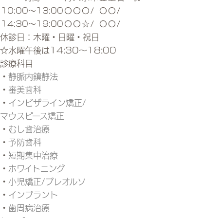
10:00～13:00
〇
〇
〇
/
〇
〇
/
14:30～19:00
〇
〇
☆
/
〇
〇
/
休診日：木曜・日曜・祝日
☆水曜午後は14:30～18:00
診療科目
・
静脈内鎮静法
・
審美歯科
・
インビザライン矯正/
マウスピース矯正
・
むし歯治療
・
予防歯科
・
短期集中治療
・
ホワイトニング
・
小児矯正/プレオルソ
・
インプラント
・
歯周病治療