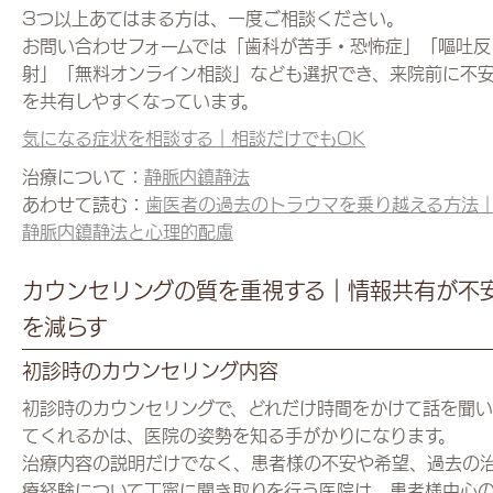
3つ以上あてはまる方は、一度ご相談ください。
お問い合わせフォームでは「歯科が苦手・恐怖症」「嘔吐反
射」「無料オンライン相談」なども選択でき、来院前に不
を共有しやすくなっています。
気になる症状を相談する｜相談だけでもOK
治療について：
静脈内鎮静法
あわせて読む：
歯医者の過去のトラウマを乗り越える方法
静脈内鎮静法と心理的配慮
カウンセリングの質を重視する｜情報共有が不
を減らす
初診時のカウンセリング内容
初診時のカウンセリングで、どれだけ時間をかけて話を聞い
てくれるかは、医院の姿勢を知る手がかりになります。
治療内容の説明だけでなく、患者様の不安や希望、過去の
療経験について丁寧に聞き取りを行う医院は、患者様中心