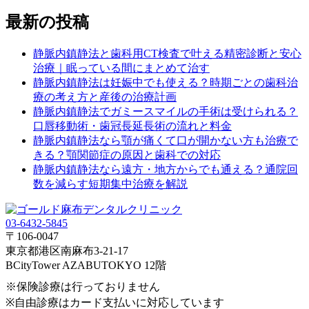
最新の投稿
静脈内鎮静法と歯科用CT検査で叶える精密診断と安心
治療｜眠っている間にまとめて治す
静脈内鎮静法は妊娠中でも使える？時期ごとの歯科治
療の考え方と産後の治療計画
静脈内鎮静法でガミースマイルの手術は受けられる？
口唇移動術・歯冠長延長術の流れと料金
静脈内鎮静法なら顎が痛くて口が開かない方も治療で
きる？顎関節症の原因と歯科での対応
静脈内鎮静法なら遠方・地方からでも通える？通院回
数を減らす短期集中治療を解説
03-6432-5845
〒106-0047
東京都港区南麻布3-21-17
BCityTower AZABUTOKYO 12階
※保険診療は行っておりません
※自由診療はカード支払いに対応しています