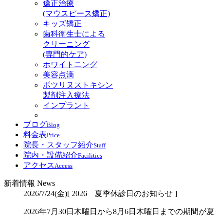
矯正治療
(マウスピース矯正)
キッズ矯正
歯科衛生士による
クリーニング
(専門的ケア)
ホワイトニング
美容点滴
ボツリヌストキシン
製剤注入療法
インプラント
ブログ
Blog
料金表
Price
院長・スタッフ紹介
Staff
院内・設備紹介
Facilities
アクセス
Access
新着情報
News
2026/7/24(金)
[ 2026 夏季休診日のお知らせ ]
2026年7月30日木曜日から8月6日木曜日までの期間が夏