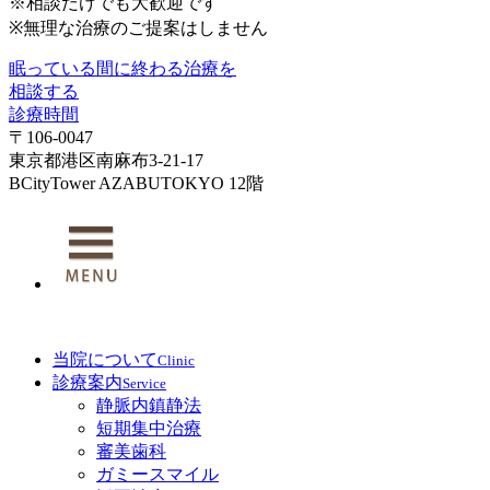
※相談だけでも大歓迎です
※無理な治療のご提案はしません
眠っている間に終わる治療を
相談する
診療時間
〒106-0047
東京都港区南麻布3-21-17
BCityTower AZABUTOKYO 12階
当院について
Clinic
診療案内
Service
静脈内鎮静法
短期集中治療
審美歯科
ガミースマイル