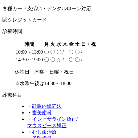
各種カード支払い・デンタルローン対応
診療時間
時間
月
火
水
木
金
土
日・祝
10:00～13:00
〇
〇
〇
/
〇
〇
/
14:30～19:00
〇
〇
/
〇
〇
/
☆
休診日：木曜・日曜・祝日
☆水曜午後は14:30～18:00
診療科目
・
静脈内鎮静法
・
審美歯科
・
インビザライン矯正/
マウスピース矯正
・
むし歯治療