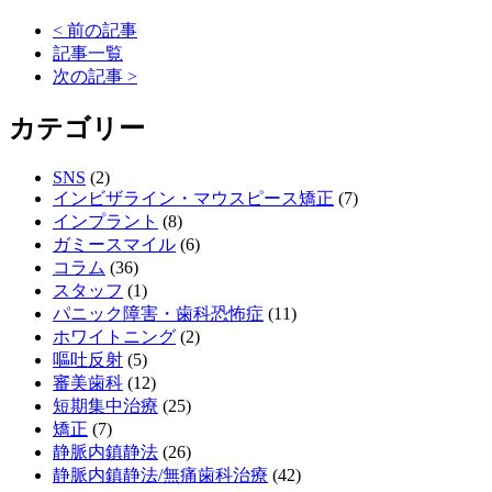
< 前の記事
記事一覧
次の記事 >
カテゴリー
SNS
(2)
インビザライン・マウスピース矯正
(7)
インプラント
(8)
ガミースマイル
(6)
コラム
(36)
スタッフ
(1)
パニック障害・歯科恐怖症
(11)
ホワイトニング
(2)
嘔吐反射
(5)
審美歯科
(12)
短期集中治療
(25)
矯正
(7)
静脈内鎮静法
(26)
静脈内鎮静法/無痛歯科治療
(42)